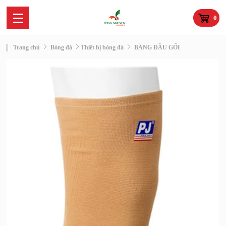
TRANG
GIỚI
TIN
BÁO
0
CHỦ
THIỆU
TỨC
GIÁ
Trang chủ
Bóng đá
Thiết bị bóng đá
BĂNG ĐẦU GỐI
TÀI KHOẢN
HƯỚNG DẪN
ĐĂNG
NGÂN HÀNG
THANH TOÁN
NHẬP