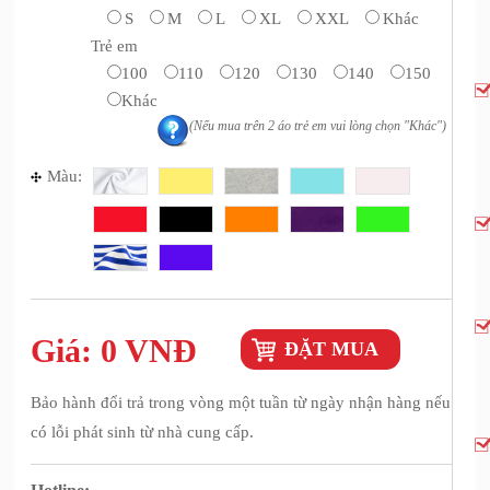
S
M
L
XL
XXL
Khác
Trẻ em
100
110
120
130
140
150
Khác
(Nếu mua trên 2 áo trẻ em vui lòng chọn "Khác")
Màu:
Giá:
0 VNĐ
ĐẶT MUA
Bảo hành đổi trả trong vòng một tuần từ ngày nhận hàng nếu
có lỗi phát sinh từ nhà cung cấp.