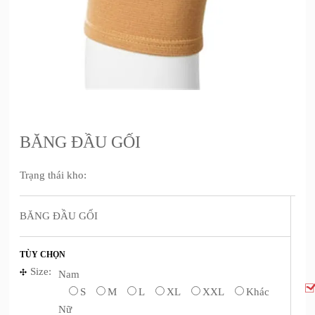
BĂNG ĐẦU GỐI
Trạng thái kho:
BĂNG ĐẦU GỐI
TÙY CHỌN
Size:
Nam
S
M
L
XL
XXL
Khác
Nữ